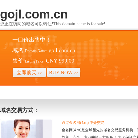
gojl.com.cn
您正在访问的域名可以转让!This domain name is for sale!
一口价出售中！
域名
gojl.com.cn
Domain Name:
售价
CNY 999.00
Listing Price:
立即购买
BUY NOW
>>
>>
域名交易方式：
通过金名网(4.cn) 中介交易
金名网(4.cn)是全球领先的域名交易服务机
简单、安全、专业的第三方服务！ 为了保证交