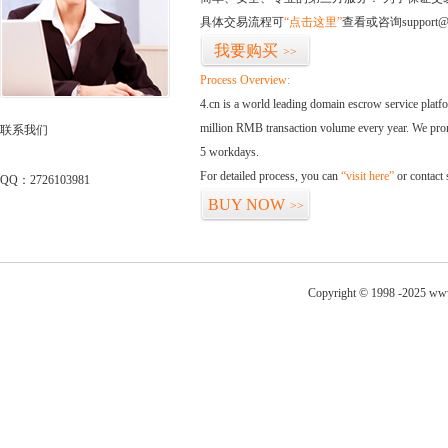
具体交易流程可
“点击这里”
查看或咨询support@
我要购买
>>
Process Overview:
4.cn is a world leading domain escrow service plat
million RMB transaction volume every year. We promi
联系我们
5 workdays.
For detailed process, you can
“visit here”
or contact
QQ：2726103981
BUY NOW
>>
Copyright © 1998 -2025 www